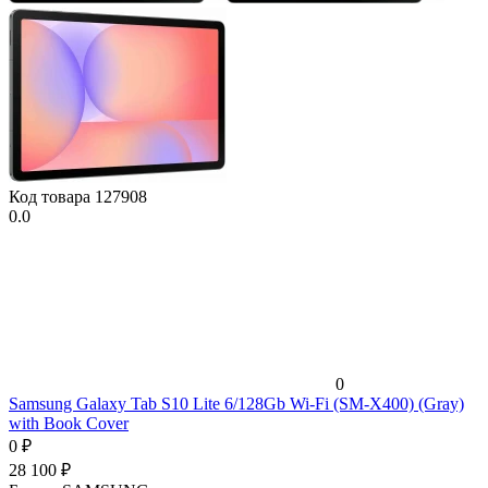
Код товара
127908
0.0
0
Samsung Galaxy Tab S10 Lite 6/128Gb Wi-Fi (SM-X400) (Gray)
with Book Cover
0
₽
28 100
₽