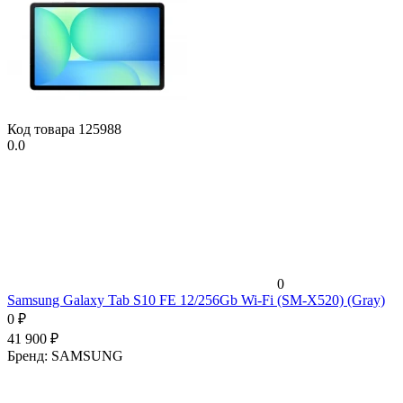
Код товара
125988
0.0
0
Samsung Galaxy Tab S10 FE 12/256Gb Wi-Fi (SM-X520) (Gray)
0
₽
41 900
₽
Бренд:
SAMSUNG