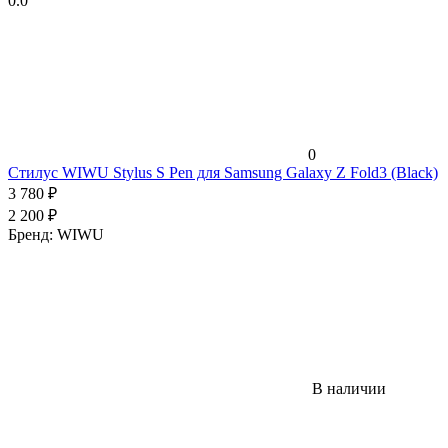
0.0
0
Стилус WIWU Stylus S Pen для Samsung Galaxy Z Fold3 (Black)
3 780
₽
2 200
₽
Бренд:
WIWU
В наличии