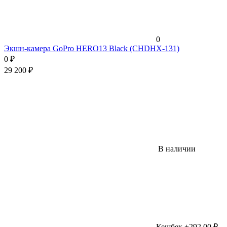
0
Экшн-камера GoPro HERO13 Black (CHDHX-131)
0
₽
29 200
₽
В наличии
Кешбек +292,00 ₽