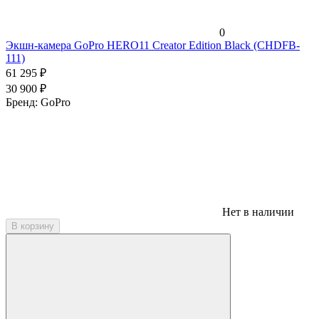
0
Экшн-камера GoPro HERO11 Creator Edition Black (CHDFB-
111)
61 295
₽
30 900
₽
Бренд:
GoPro
Нет в наличии
В корзину