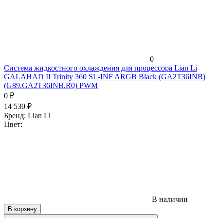
0
Система жидкостного охлаждения для процессора Lian Li
GALAHAD II Trinity 360 SL-INF ARGB Black (GA2T36INB)
(G89.GA2T36INB.R0) PWM
0
₽
14 530
₽
Бренд:
Lian Li
Цвет:
В наличии
В корзину