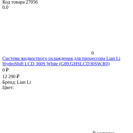
Код товара
27056
0.0
0
Система жидкостного охлаждения для процессора Lian Li
HydroShift LCD 360S White (G89.GHSLCD36SW.R0)
0
₽
12 290
₽
Бренд:
Lian Li
Цвет: