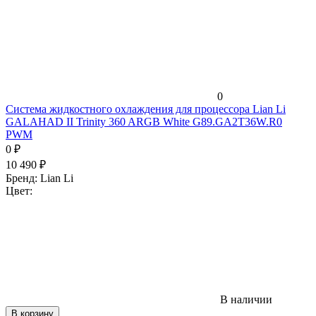
0
Система жидкостного охлаждения для процессора Lian Li
GALAHAD II Trinity 360 ARGB White G89.GA2T36W.R0
PWM
0
₽
10 490
₽
Бренд:
Lian Li
Цвет:
В наличии
В корзину