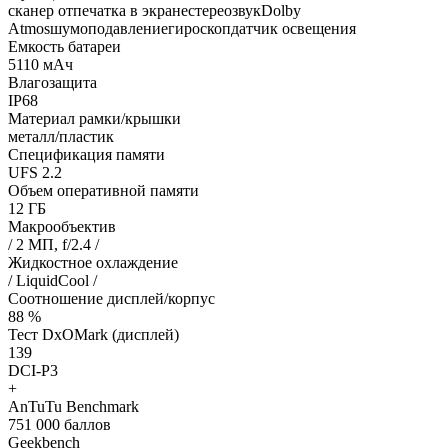
сканер отпечатка в экранестереозвукDolby
Atmosшумоподавлениегироскопдатчик освещения
Емкость батареи
5110 мАч
Влагозащита
IP68
Материал рамки/крышки
металл/пластик
Спецификация памяти
UFS 2.2
Объем оперативной памяти
12 ГБ
Макрообъектив
/ 2 МП, f/2.4 /
Жидкостное охлаждение
/ LiquidCool /
Соотношение дисплей/корпус
88 %
Тест DxOMark (дисплей)
139
DCI-P3
+
AnTuTu Benchmark
751 000 баллов
Geekbench