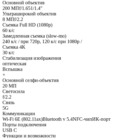
Основной объектив
200 МПf/1.651/1.4"
Ультраширокий объектив
8 МПf/2.2
Съемка Full HD (1080p)
60 к/с
Замедленная съемка (slow-mo)
240 к/с / при 720р, 120 к/с при 1080р /
Съемка 4K
30 к/с
Стабилизация изображения
оптическая
Вспышка
+
Основной селфи-объектив
20 МП
Светосила
f/2.2
Связь
5G
Коммуникации
Wi-Fi 6E (802.11ax)Bluetooth v 5.4NFC-чипИК-порт
Порты подключения
USB C
Функции и возможности