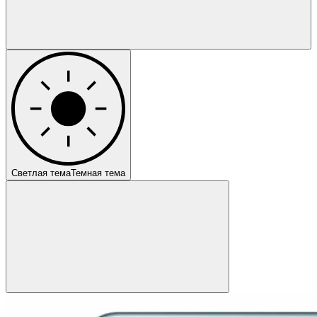
Светлая тема
Темная тема