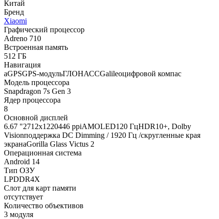
Китай
Бренд
Xiaomi
Графический процессор
Adreno 710
Встроенная память
512 ГБ
Навигация
aGPSGPS-модульГЛОНАССGalileoцифровой компас
Модель процессора
Snapdragon 7s Gen 3
Ядер процессора
8
Основной дисплей
6.67 "2712x1220446 ppiAMOLED120 ГцHDR10+, Dolby
Visionподдержка DC Dimming / 1920 Гц /скругленные края
экранаGorilla Glass Victus 2
Операционная система
Android 14
Тип ОЗУ
LPDDR4X
Слот для карт памяти
отсутствует
Количество объективов
3 модуля