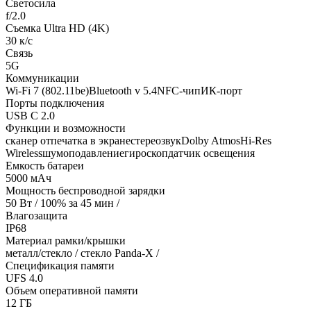
Светосила
f/2.0
Съемка Ultra HD (4K)
30 к/с
Связь
5G
Коммуникации
Wi-Fi 7 (802.11be)Bluetooth v 5.4NFC-чипИК-порт
Порты подключения
USB C 2.0
Функции и возможности
сканер отпечатка в экранестереозвукDolby AtmosHi-Res
Wirelessшумоподавлениегироскопдатчик освещения
Емкость батареи
5000 мАч
Мощность беспроводной зарядки
50 Вт / 100% за 45 мин /
Влагозащита
IP68
Материал рамки/крышки
металл/стекло / стекло Panda-X /
Спецификация памяти
UFS 4.0
Объем оперативной памяти
12 ГБ