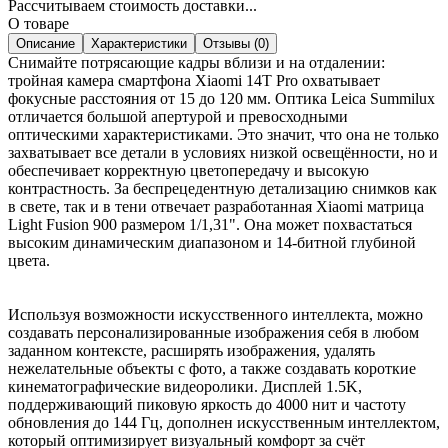
Рассчитываем стоимость доставки...
О товаре
Описание
Характеристики
Отзывы (0)
Снимайте потрясающие кадры вблизи и на отдалении:
тройная камера смартфона Xiaomi 14T Pro охватывает
фокусные расстояния от 15 до 120 мм. Оптика Leica Summilux
отличается большой апертурой и превосходными
оптическими характеристиками. Это значит, что она не только
захватывает все детали в условиях низкой освещённости, но и
обеспечивает корректную цветопередачу и высокую
контрастность. За беспрецедентную детализацию снимков как
в свете, так и в тени отвечает разработанная Xiaomi матрица
Light Fusion 900 размером 1/1,31". Она может похвастаться
высоким динамическим диапазоном и 14-битной глубиной
цвета.
Используя возможности искусственного интеллекта, можно
создавать персонализированные изображения себя в любом
заданном контексте, расширять изображения, удалять
нежелательные объекты с фото, а также создавать короткие
кинематографические видеоролики. Дисплей 1.5K,
поддерживающий пиковую яркость до 4000 нит и частоту
обновления до 144 Гц, дополнен искусственным интеллектом,
который оптимизирует визуальный комфорт за счёт