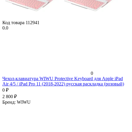
Код товара
112941
0.0
0
Чехол-клавиатура WIWU Protective Keyboard для Apple iPad
Air 4/5 / iPad Pro 11 (2018-2022) русская раскладка (розовый)
0
₽
2 800
₽
Бренд:
WIWU