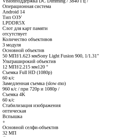
Visionподдержка DC Dimming / 3840 Гц /
Операционная система
Android 14
Тип ОЗУ
LPDDR5X
Слот для карт памяти
отсутствует
Количество объективов
3 модуля
Основной объектив
50 МПf/1.623 ммSony Light Fusion 900, 1/1.31"
Ультраширокий объектив
12 МПf/2.215 мм120 °
Съемка Full HD (1080p)
60 к/с
Замедленная съемка (slow-mo)
960 к/с / при 720р и 1080р /
Съемка 4K
60 к/с
Стабилизация изображения
оптическая
Вспышка
+
Основной селфи-объектив
32 МП