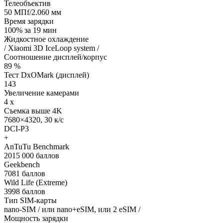
Телеобъектив
50 МПf/2.060 мм
Время зарядки
100% за 19 мин
Жидкостное охлаждение
/ Xiaomi 3D IceLoop system /
Соотношение дисплей/корпус
89 %
Тест DxOMark (дисплей)
143
Увеличение камерами
4 x
Съемка выше 4K
7680×4320, 30 к/с
DCI-P3
+
AnTuTu Benchmark
2015 000 баллов
Geekbench
7081 баллов
Wild Life (Extreme)
3998 баллов
Тип SIM-карты
nano-SIM / или nano+eSIM, или 2 eSIM /
Мощность зарядки