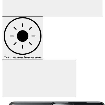
Светлая тема
Темная тема