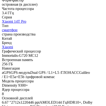
Форм-фактор
островная (в дисплее)
Частота процессора
3.4 ГГц
Серия
Xiaomi 14T Pro
Тип
смартфон
страна производства
Китай
Бренд
Xiaomi
Графический процессор
Immortalis-G720 MC12
Встроенная память
256 ГБ
Навигация
aGPSGPS-модульDual GPS / L1+L5 /ГЛОНАССGalileo
/ E1+E5a+E5b /цифровой компас
Модель процессора
Dimensity 9300+
Ядер процессора
8
Основной дисплей
6.67 "2712x1220446 ppiAMOLED144 ГцHDR10+, Dolby