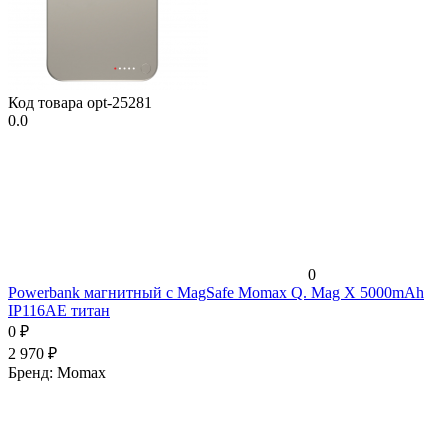
Код товара
opt-25281
0.0
0
Powerbank магнитный с MagSafe Momax Q. Mag X 5000mAh
IP116AE титан
0
₽
2 970
₽
Бренд:
Momax