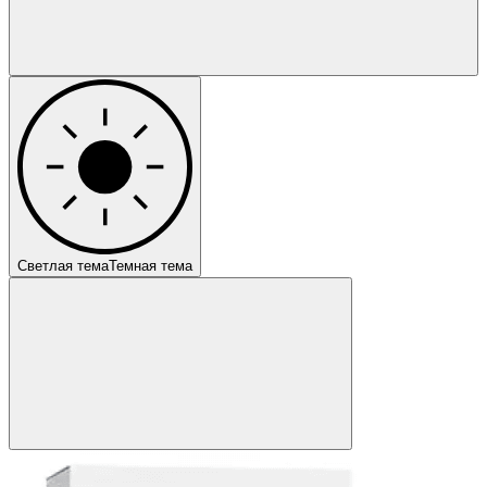
Светлая тема
Темная тема