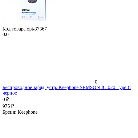
Код товара
opt-37367
0.0
0
Беспроводное заряд. устр. Keephone SEMSON IC-020 Type-C
черное
0
₽
975
₽
Бренд:
Keephone