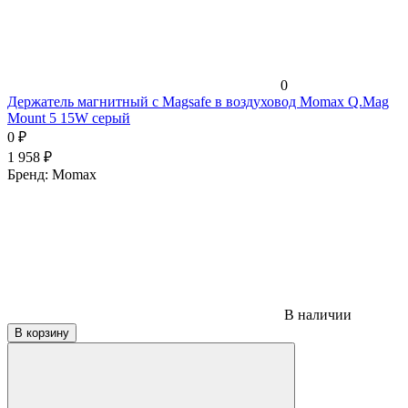
0
Держатель магнитный c Magsafe в воздуховод Momax Q.Mag
Mount 5 15W серый
0
₽
1 958
₽
Бренд:
Momax
В наличии
В корзину