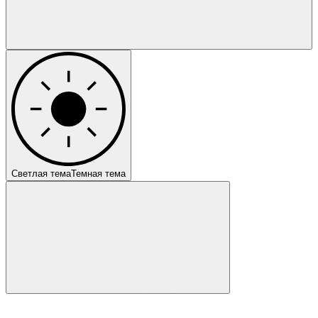
Светлая тема
Темная тема