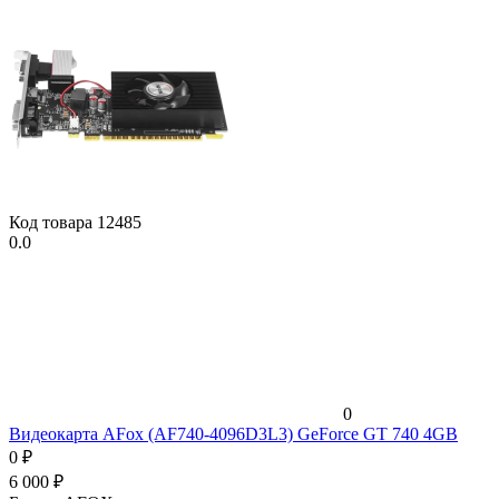
Код товара
12485
0.0
0
Видеокарта AFox (AF740-4096D3L3) GeForce GT 740 4GB
0
₽
6 000
₽