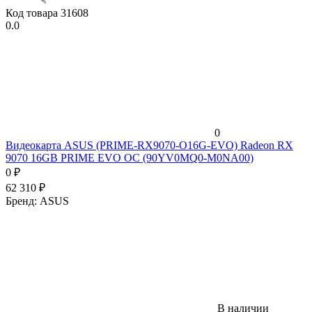
Код товара
31608
0.0
0
Видеокарта ASUS (PRIME-RX9070-O16G-EVO) Radeon RX
9070 16GB PRIME EVO OC (90YV0MQ0-M0NA00)
0
₽
62 310
₽
Бренд:
ASUS
В наличии