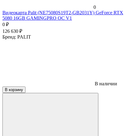
0
Видеокарта Palit (NE75080S19T2-GB2031Y) GeForce RTX
5080 16GB GAMINGPRO OC V1
0
₽
126 630
₽
Бренд:
PALIT
В наличии
В корзину