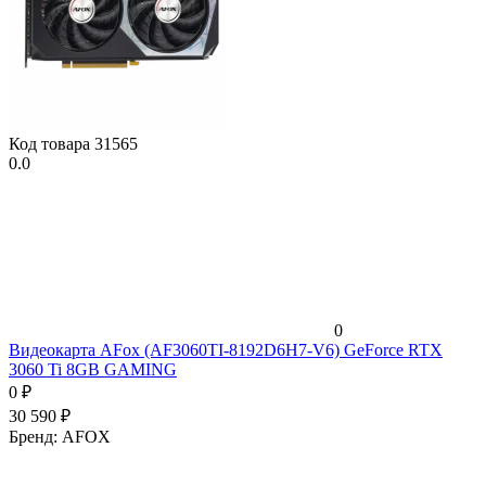
Код товара
31565
0.0
0
Видеокарта AFox (AF3060TI-8192D6H7-V6) GeForce RTX
3060 Ti 8GB GAMING
0
₽
30 590
₽
Бренд:
AFOX