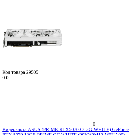
Код товара
29505
0.0
0
Видеокарта ASUS (PRIME-RTX5070-O12G-WHITE) GeForce
RTX 5070 12GB PRIME OC WHITE (90YV0M19-M0NA00)