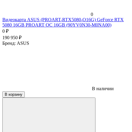
0
Видеокарта ASUS (PROART-RTX5080-O16G) GeForce RTX
5080 16GB PROART OC 16GB (90YV0N30-M0NA00)
0
₽
190 950
₽
Бренд:
ASUS
В наличии
В корзину