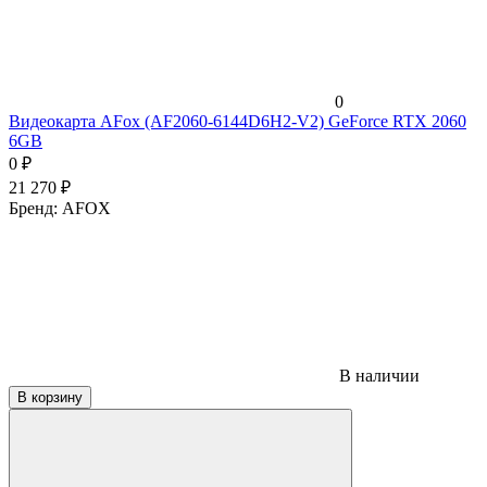
0
Видеокарта AFox (AF2060-6144D6H2-V2) GeForce RTX 2060
6GB
0
₽
21 270
₽
Бренд:
AFOX
В наличии
В корзину