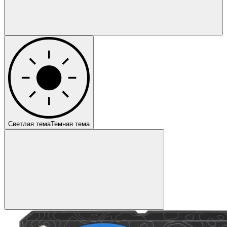
Светлая тема
Темная тема