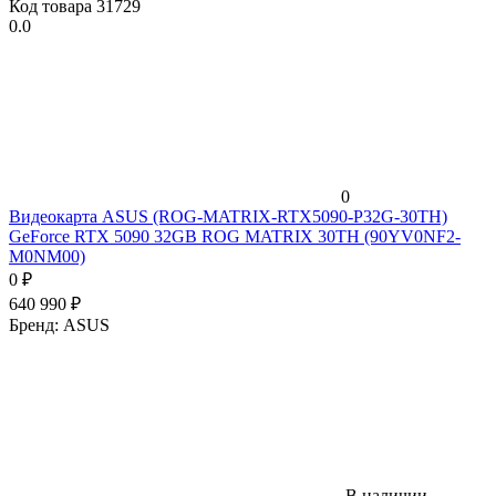
Код товара
31729
0.0
0
Видеокарта ASUS (ROG-MATRIX-RTX5090-P32G-30TH)
GeForce RTX 5090 32GB ROG MATRIX 30TH (90YV0NF2-
M0NM00)
0
₽
640 990
₽
Бренд:
ASUS
В наличии