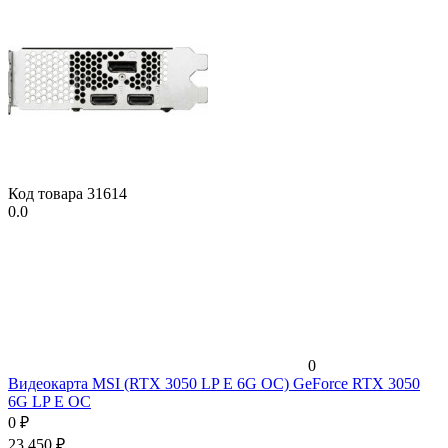
Код товара
31614
0.0
0
Видеокарта MSI (RTX 3050 LP E 6G OC) GeForce RTX 3050
6G LP E OC
0
₽
23 450
₽