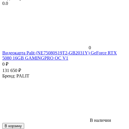
0.0
0
Видеокарта Palit (NE75080S19T2-GB2031Y) GeForce RTX
5080 16GB GAMINGPRO OC V1
0
₽
131 650
₽
Бренд:
PALIT
В наличии
В корзину