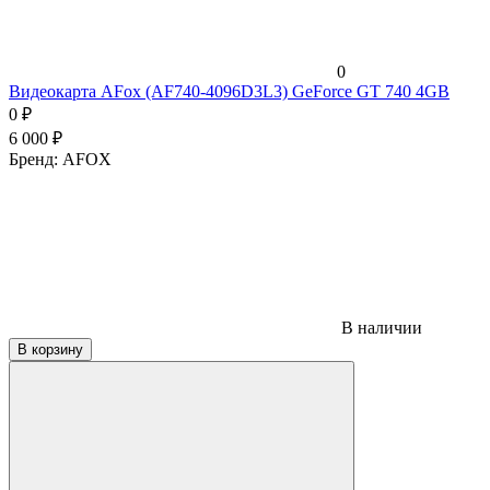
0
Видеокарта AFox (AF740-4096D3L3) GeForce GT 740 4GB
0
₽
6 000
₽
Бренд:
AFOX
В наличии
В корзину