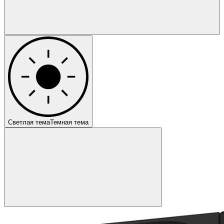
Светлая тема
Темная тема