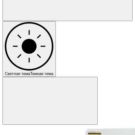
Светлая тема
Темная тема