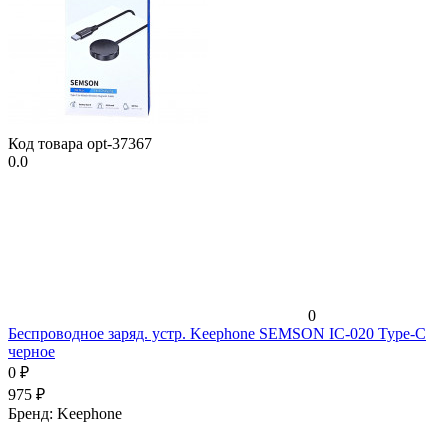
Код товара
opt-37367
0.0
0
Беспроводное заряд. устр. Keephone SEMSON IC-020 Type-C
черное
0
₽
975
₽
Бренд:
Keephone