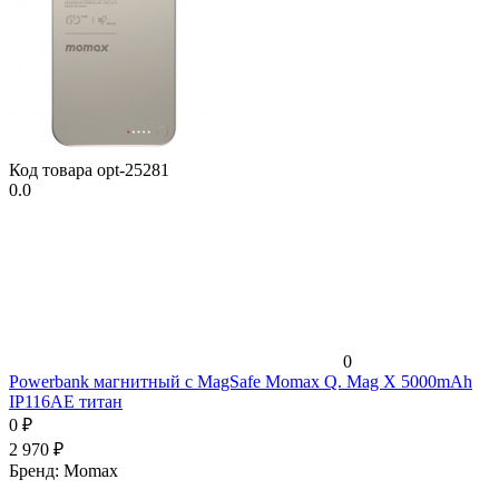
Код товара
opt-25281
0.0
0
Powerbank магнитный с MagSafe Momax Q. Mag X 5000mAh
IP116AE титан
0
₽
2 970
₽
Бренд:
Momax