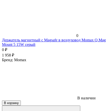
0
Держатель магнитный c Magsafe в воздуховод Momax Q.Mag
Mount 5 15W серый
0
₽
1 958
₽
Бренд:
Momax
В наличии
В корзину