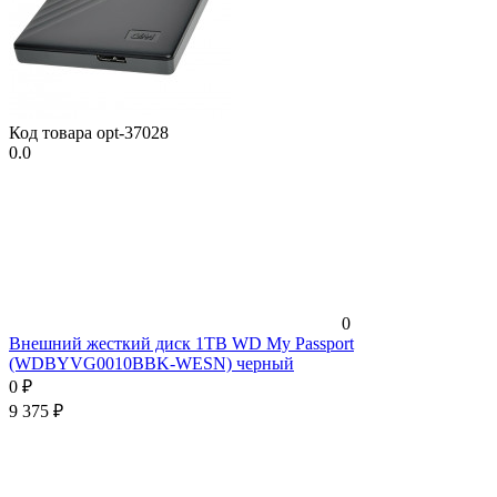
Код товара
opt-37028
0.0
0
Внешний жесткий диск 1TB WD My Passport
(WDBYVG0010BBK-WESN) черный
0
₽
9 375
₽