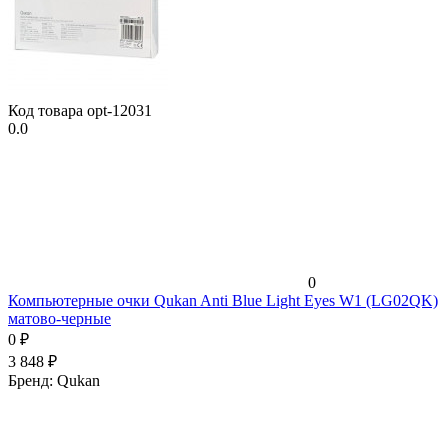
Код товара
opt-12031
0.0
0
Компьютерные очки Qukan Anti Blue Light Eyes W1 (LG02QK)
матово-черные
0
₽
3 848
₽
Бренд:
Qukan