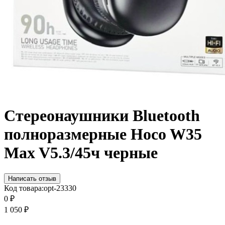
Стереонаушники Bluetooth
полноразмерные Hoco W35
Max V5.3/45ч черные
Написать отзыв
Код товара:
opt-23330
0
₽
1 050
₽