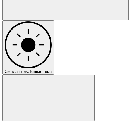
Светлая тема
Темная тема