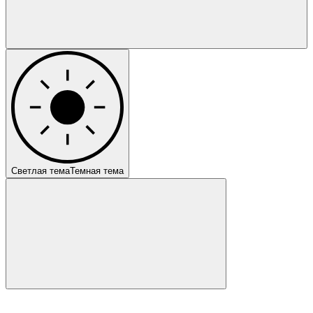
Светлая тема
Темная тема