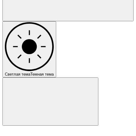
Светлая тема
Темная тема