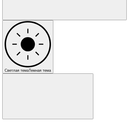
Светлая тема
Темная тема