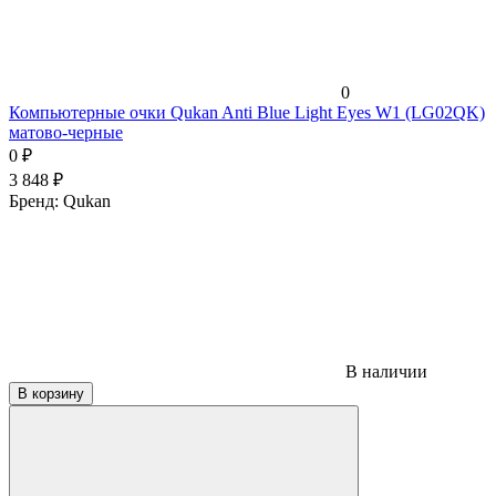
0
Компьютерные очки Qukan Anti Blue Light Eyes W1 (LG02QK)
матово-черные
0
₽
3 848
₽
Бренд:
Qukan
В наличии
В корзину