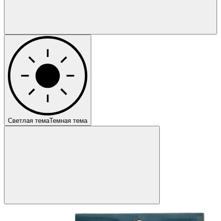
Светлая тема
Темная тема