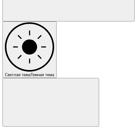
Светлая тема
Темная тема