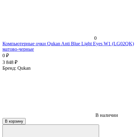
0
Компьютерные очки Qukan Anti Blue Light Eyes W1 (LG02QK)
матово-черные
0
₽
3 848
₽
Бренд:
Qukan
В наличии
В корзину