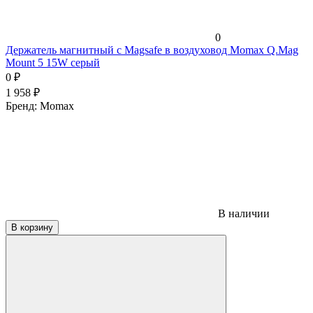
0
Держатель магнитный c Magsafe в воздуховод Momax Q.Mag
Mount 5 15W серый
0
₽
1 958
₽
Бренд:
Momax
В наличии
В корзину