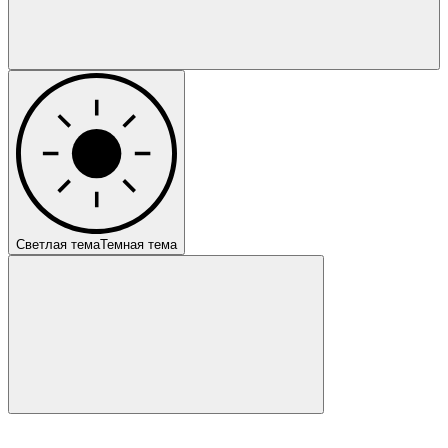
Светлая тема
Темная тема