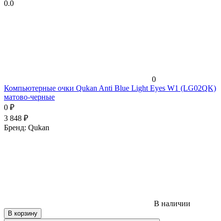
0.0
0
Компьютерные очки Qukan Anti Blue Light Eyes W1 (LG02QK)
матово-черные
0
₽
3 848
₽
Бренд:
Qukan
В наличии
В корзину