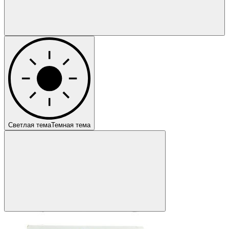
Светлая тема
Темная тема