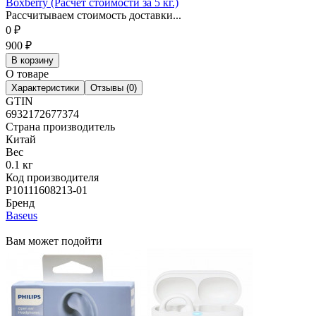
Boxberry (Расчет стоимости за 5 кг.)
Рассчитываем стоимость доставки...
0
₽
900
₽
В корзину
О товаре
Характеристики
Отзывы (0)
GTIN
6932172677374
Страна производитель
Китай
Вес
0.1 кг
Код производителя
P10111608213-01
Бренд
Baseus
Вам может подойти