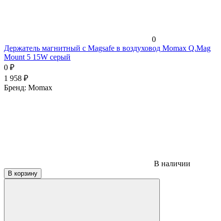
0
Держатель магнитный c Magsafe в воздуховод Momax Q.Mag
Mount 5 15W серый
0
₽
1 958
₽
Бренд:
Momax
В наличии
В корзину