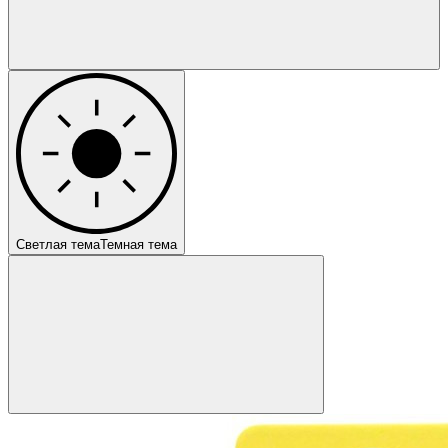
Светлая тема
Темная тема