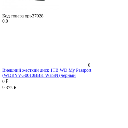
Код товара
opt-37028
0.0
0
Внешний жесткий диск 1TB WD My Passport
(WDBYVG0010BBK-WESN) черный
0
₽
9 375
₽