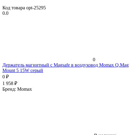
Код товара
opt-25295
0.0
0
Держатель магнитный c Magsafe в воздуховод Momax Q.Mag
Mount 5 15W серый
0
₽
1 958
₽
Бренд:
Momax