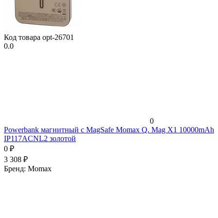
Код товара
opt-26701
0.0
0
Powerbank магнитный с MagSafe Momax Q. Mag X1 10000mAh
IP117ACNL2 золотой
0
₽
3 308
₽
Бренд:
Momax