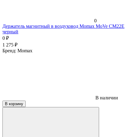
0
Держатель магнитный в воздуховод Momax MoVe CM22E
черный
0
₽
1 275
₽
Бренд:
Momax
В наличии
В корзину