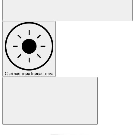
Светлая тема
Темная тема