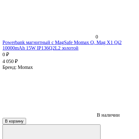
0
Powerbank магнитный с MagSafe Momax Q. Mag X1 Qi2
10000mAh 15W IP136Q2L2 золотой
0
₽
4 050
₽
Бренд:
Momax
В наличии
В корзину