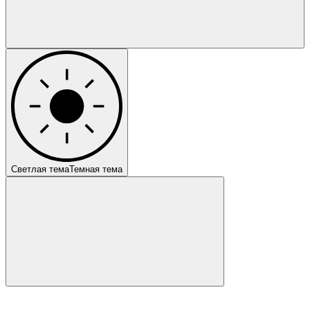
Светлая тема
Темная тема