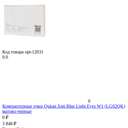
Код товара
opt-12031
0.0
0
Компьютерные очки Qukan Anti Blue Light Eyes W1 (LG02QK)
матово-черные
0
₽
3 848
₽