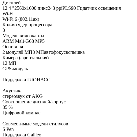
Дисплей
12.4 "2560x1600 пикс243 ppiPLS90 Гцдатчик освещения
Wi-Fi
Wi-Fi 6 (802.11ax)
Кол-во ядер процессора
8
Модель видеокарты
ARM Mali-G68 MP5
Основная
2 модуля8 МП8 МПавтофокусвспышка
Камера (фронтальная)
12 МП
GPS-модуль
+
Поддержка ГЛОНАСС
+
Акустика
стереозвук от AKG
Соотношение дисплей/корпус
85 %
Цифровой компас
+
Совместимые модели стилусов
S Pen
Поддержка Galileo