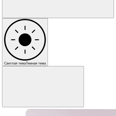
Светлая тема
Темная тема