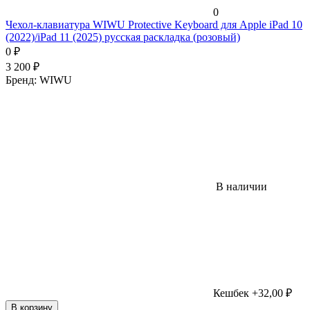
0
Чехол-клавиатура WIWU Protective Keyboard для Apple iPad 10
(2022)/iPad 11 (2025) русская раскладка (розовый)
0
₽
3 200
₽
Бренд:
WIWU
В наличии
Кешбек +32,00 ₽
В корзину