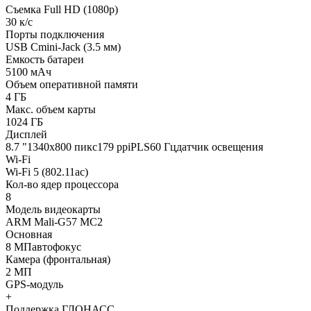
Съемка Full HD (1080p)
30 к/с
Порты подключения
USB Cmini-Jack (3.5 мм)
Емкость батареи
5100 мАч
Объем оперативной памяти
4 ГБ
Макс. объем карты
1024 ГБ
Дисплей
8.7 "1340х800 пикс179 ppiPLS60 Гцдатчик освещения
Wi-Fi
Wi-Fi 5 (802.11aс)
Кол-во ядер процессора
8
Модель видеокарты
ARM Mali-G57 MC2
Основная
8 МПавтофокус
Камера (фронтальная)
2 МП
GPS-модуль
+
Поддержка ГЛОНАСС