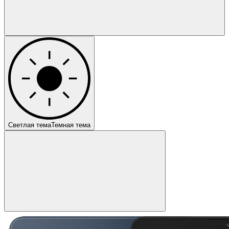
Светлая тема
Темная тема