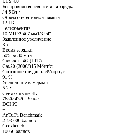
UFS 4.0
Беспроводная реверсивная зарядка
/ 4.5 Вт /
Объем оперативной памяти
12 ГБ
Телеобъектив
10 МПf/2.467 мм1/3.94"
Заявленное увеличение
3 x
Время зарядки
50% за 30 мин
Скорость 4G (LTE)
Cat.20 (2000/315 Мбит/с)
Соотношение дисплей/корпус
91 %
Увеличение камерами
5.2 x
Съемка выше 4K
7680×4320, 30 к/с
DCI-P3
+
AnTuTu Benchmark
2193 000 баллов
Geekbench
10050 баллов