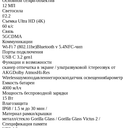
Основной селфи-объектив
12 МП
Светосила
f/2.2
Съемка Ultra HD (4K)
60 к/с
Связь
5GCDMA
Коммуникации
Wi-Fi 7 (802.11be)Bluetooth v 5.4NFC-чип
Порты подключения
USB C 3.2 gen1
Функции и возможности
сканер отпечатка в экране / ультразвуковой /стереозвук от
AKGDolby AtmosHi-Res
Wirelessшумоподавлениегироскопдатчик освещениябарометр
Емкость батареи
4000 мАч
Мощность беспроводной зарядки
15 Вт
Влагозащита
IP68 / 1.5 м до 30 мин /
Материал рамки/крышки
металл/стекло Gorilla Glass / Gorilla Glass Victus 2 /
Спецификация памяти