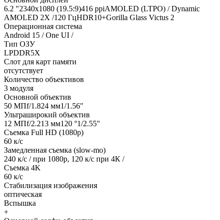
6.2 "2340x1080 (19.5:9)416 ppiAMOLED (LTPO) / Dynamic
AMOLED 2X /120 ГцHDR10+Gorilla Glass Victus 2
Операционная система
Android 15 / One UI /
Тип ОЗУ
LPDDR5X
Слот для карт памяти
отсутствует
Количество объективов
3 модуля
Основной объектив
50 МПf/1.824 мм1/1.56"
Ультраширокий объектив
12 МПf/2.213 мм120 °1/2.55"
Съемка Full HD (1080p)
60 к/с
Замедленная съемка (slow-mo)
240 к/с / при 1080p, 120 к/с при 4К /
Съемка 4K
60 к/с
Стабилизация изображения
оптическая
Вспышка
+