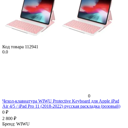
Код товара
112941
0.0
0
Чехол-клавиатура WIWU Protective Keyboard для Apple iPad
Air 4/5 / iPad Pro 11 (2018-2022) русская раскладка (розовый)
0
₽
2 800
₽
Бренд:
WIWU