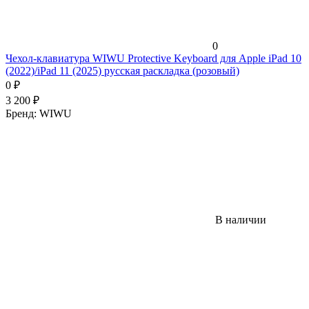
0
Чехол-клавиатура WIWU Protective Keyboard для Apple iPad 10
(2022)/iPad 11 (2025) русская раскладка (розовый)
0
₽
3 200
₽
Бренд:
WIWU
В наличии