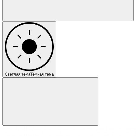
Светлая тема
Темная тема