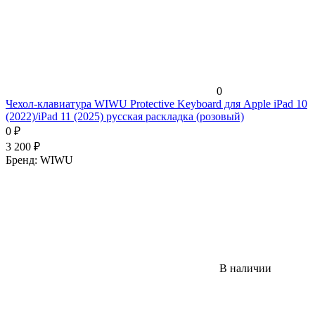
0
Чехол-клавиатура WIWU Protective Keyboard для Apple iPad 10
(2022)/iPad 11 (2025) русская раскладка (розовый)
0
₽
3 200
₽
Бренд:
WIWU
В наличии