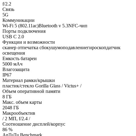
f/2.2
Связь
5G
Коммуникации
Wi-Fi 5 (802.11ac)Bluetooth v 5.3NFC-чип
Порты подключения
USB C 2.0
Функции и возможности
сканер отпечатка сбокушумоподавлениегироскопдатчик
освещения
Емкость батареи
5000 мАч
Влагозащита
IP67
Материал рамки/крышки
пластик/стекло Gorilla Glass / Victus+ /
Объем оперативной памяти
8 ГБ
Макс. объем карты
2048 ГБ
Макрообъектив
/ 2 МП, f/2.4 /
Соотношение дисплей/корпус
86 %
AnTuTu Benchmark