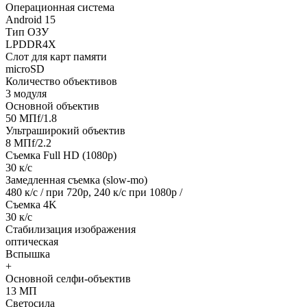
Операционная система
Android 15
Тип ОЗУ
LPDDR4X
Слот для карт памяти
microSD
Количество объективов
3 модуля
Основной объектив
50 МПf/1.8
Ультраширокий объектив
8 МПf/2.2
Съемка Full HD (1080p)
30 к/с
Замедленная съемка (slow-mo)
480 к/с / при 720р, 240 к/с при 1080р /
Съемка 4K
30 к/с
Стабилизация изображения
оптическая
Вспышка
+
Основной селфи-объектив
13 МП
Светосила