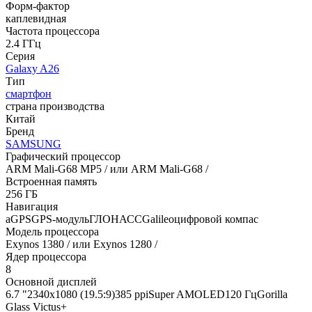
Форм-фактор
каплевидная
Частота процессора
2.4 ГГц
Серия
Galaxy A26
Тип
смартфон
страна производства
Китай
Бренд
SAMSUNG
Графический процессор
ARM Mali-G68 MP5 / или ARM Mali-G68 /
Встроенная память
256 ГБ
Навигация
aGPSGPS-модульГЛОНАССGalileoцифровой компас
Модель процессора
Exynos 1380 / или Exynos 1280 /
Ядер процессора
8
Основной дисплей
6.7 "2340x1080 (19.5:9)385 ppiSuper AMOLED120 ГцGorilla
Glass Victus+