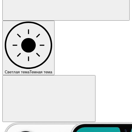
Светлая тема
Темная тема