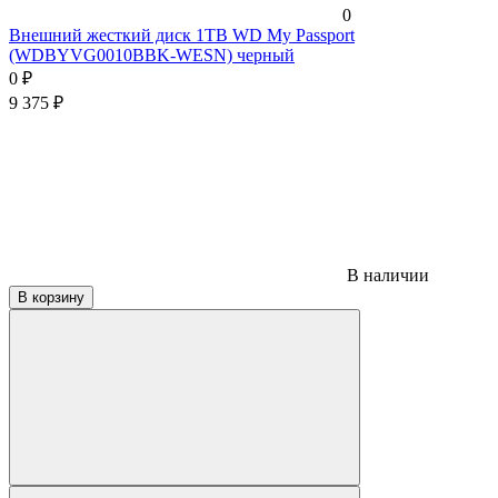
0
Внешний жесткий диск 1TB WD My Passport
(WDBYVG0010BBK-WESN) черный
0
₽
9 375
₽
В наличии
В корзину