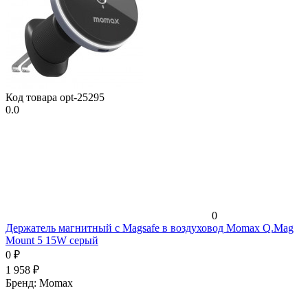
Код товара
opt-25295
0.0
0
Держатель магнитный c Magsafe в воздуховод Momax Q.Mag
Mount 5 15W серый
0
₽
1 958
₽
Бренд:
Momax