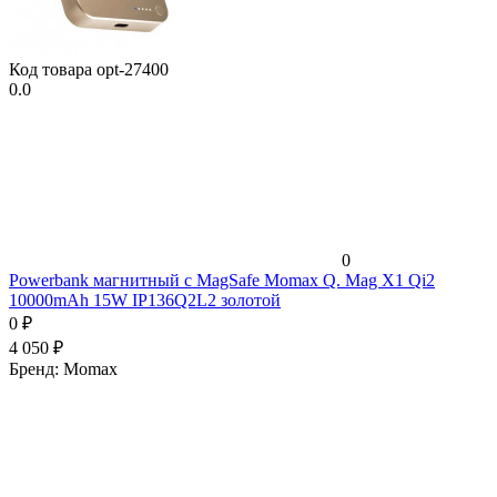
Код товара
opt-27400
0.0
0
Powerbank магнитный с MagSafe Momax Q. Mag X1 Qi2
10000mAh 15W IP136Q2L2 золотой
0
₽
4 050
₽
Бренд:
Momax