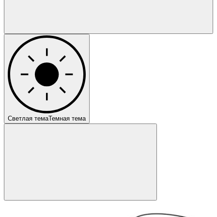
Светлая тема
Темная тема