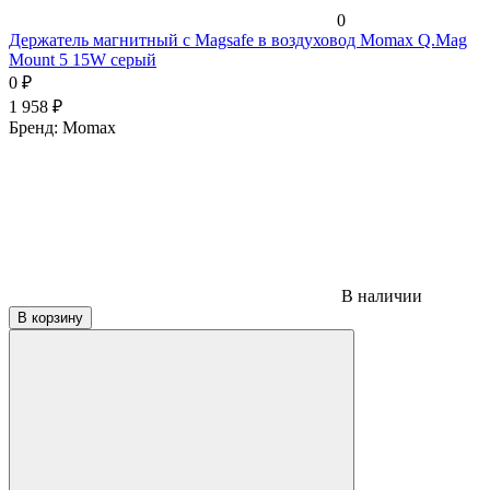
0
Держатель магнитный c Magsafe в воздуховод Momax Q.Mag
Mount 5 15W серый
0
₽
1 958
₽
Бренд:
Momax
В наличии
В корзину