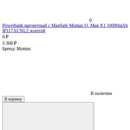
0
Powerbank магнитный с MagSafe Momax Q. Mag X1 10000mAh
IP117ACNL2 золотой
0
₽
3 308
₽
Бренд:
Momax
В наличии
В корзину