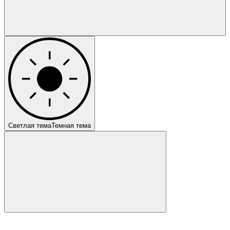
Светлая тема
Темная тема