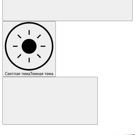
Светлая тема
Темная тема