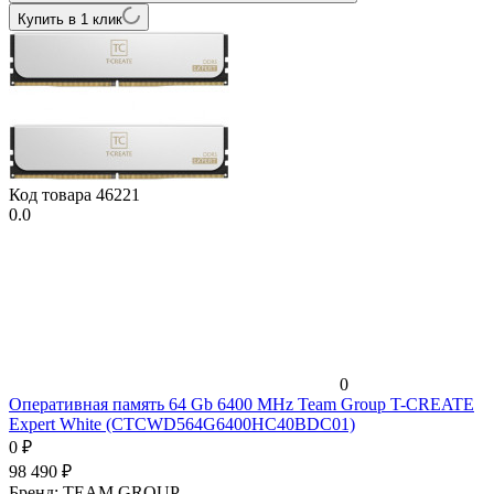
Купить в 1 клик
Код товара
46221
0.0
0
Оперативная память 64 Gb 6400 MHz Team Group T-CREATE
Expert White (CTCWD564G6400HC40BDC01)
0
₽
98 490
₽
Бренд:
TEAM GROUP