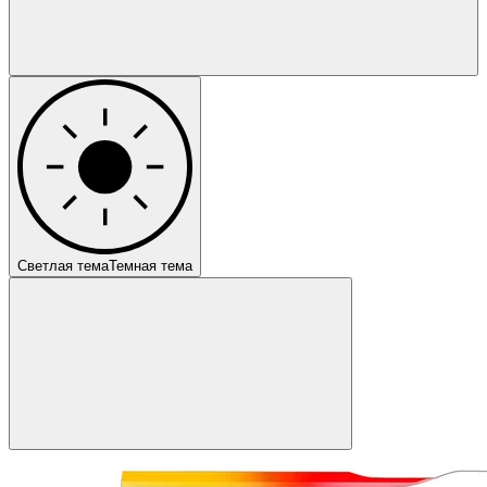
Светлая тема
Темная тема