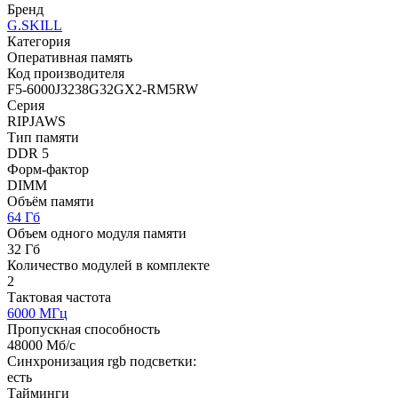
Бренд
G.SKILL
Категория
Оперативная память
Код производителя
F5-6000J3238G32GX2-RM5RW
Серия
RIPJAWS
Тип памяти
DDR 5
Форм-фактор
DIMM
Объём памяти
64 Гб
Объем одного модуля памяти
32 Гб
Количество модулей в комплекте
2
Тактовая частота
6000 МГц
Пропускная способность
48000 Мб/с
Синхронизация rgb подсветки:
есть
Тайминги