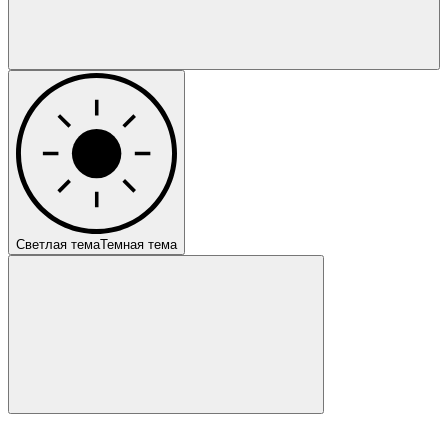
Светлая тема
Темная тема