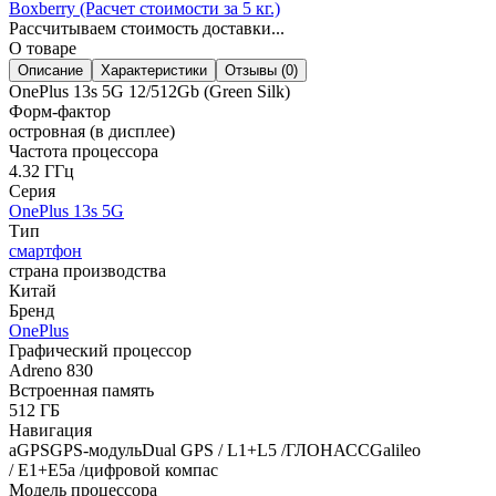
Boxberry (Расчет стоимости за 5 кг.)
Рассчитываем стоимость доставки...
О товаре
Описание
Характеристики
Отзывы (0)
OnePlus 13s 5G 12/512Gb (Green Silk)
Форм-фактор
островная (в дисплее)
Частота процессора
4.32 ГГц
Серия
OnePlus 13s 5G
Тип
смартфон
страна производства
Китай
Бренд
OnePlus
Графический процессор
Adreno 830
Встроенная память
512 ГБ
Навигация
aGPSGPS-модульDual GPS / L1+L5 /ГЛОНАССGalileo
/ E1+E5a /цифровой компас
Модель процессора