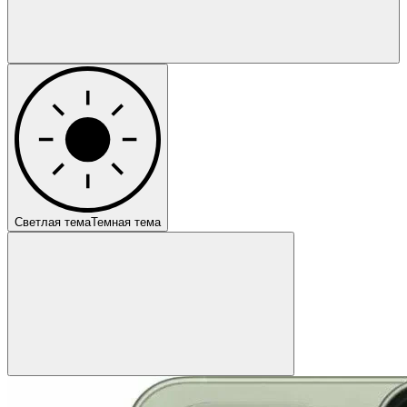
Светлая тема
Темная тема