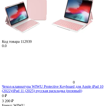
Код товара
112939
0.0
0
Чехол-клавиатура WIWU Protective Keyboard для Apple iPad 10
(2022)/iPad 11 (2025) русская раскладка (розовый)
0
₽
3 200
₽
Бренд:
WIWU