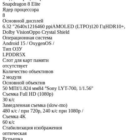
Snapdragon 8 Elite
Ядер процессора
8
Основной дисплей
6.32 "2640x1216460 ppiAMOLED (LTPO)120 ГцHDR10+,
Dolby VisionOppo Crystal Shield
Операционная система
Android 15 / OxygenOS /
Тип ОЗУ
LPDDR5X
Слот для карт памяти
отсутствует
Количество объективов
2 модуля
Основной объектив
50 МПf/1.824 мм84 °Sony LYT-700, 1/1.56"
Съемка Full HD (1080p)
30 к/с
Замедленная съемка (slow-mo)
480 к/с / при 720р, 240 к/с при 1080р /
Съемка 4K
60 к/с
Стабилизация изображения
оптическая
Вспышка