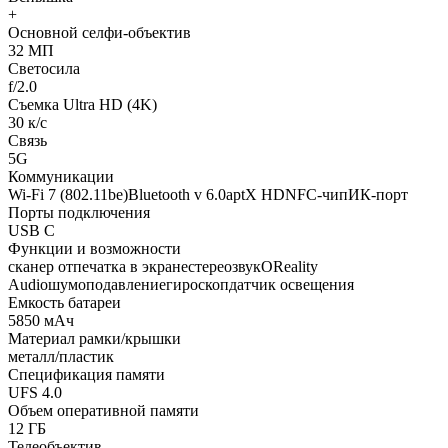
+
Основной селфи-объектив
32 МП
Светосила
f/2.0
Съемка Ultra HD (4K)
30 к/с
Связь
5G
Коммуникации
Wi-Fi 7 (802.11be)Bluetooth v 6.0aptX HDNFC-чипИК-порт
Порты подключения
USB C
Функции и возможности
сканер отпечатка в экранестереозвукOReality
Audioшумоподавлениегироскопдатчик освещения
Емкость батареи
5850 мАч
Материал рамки/крышки
металл/пластик
Спецификация памяти
UFS 4.0
Объем оперативной памяти
12 ГБ
Телеобъектив