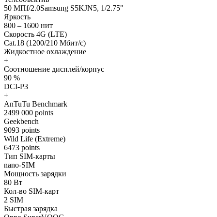
50 МПf/2.0Samsung S5KJN5, 1/2.75"
Яркость
800 – 1600 нит
Скорость 4G (LTE)
Cat.18 (1200/210 Мбит/с)
Жидкостное охлаждение
+
Соотношение дисплей/корпус
90 %
DCI-P3
+
AnTuTu Benchmark
2499 000 points
Geekbench
9093 points
Wild Life (Extreme)
6473 points
Тип SIM-карты
nano-SIM
Мощность зарядки
80 Вт
Кол-во SIM-карт
2 SIM
Быстрая зарядка