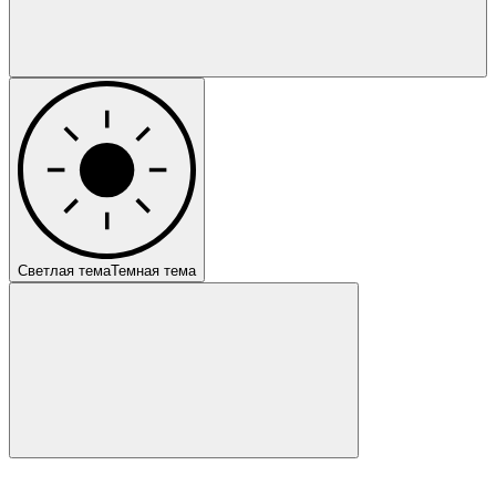
Светлая тема
Темная тема