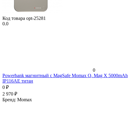
Код товара
opt-25281
0.0
0
Powerbank магнитный с MagSafe Momax Q. Mag X 5000mAh
IP116AE титан
0
₽
2 970
₽
Бренд:
Momax