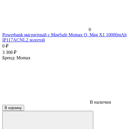
0
Powerbank магнитный с MagSafe Momax Q. Mag X1 10000mAh
IP117ACNL2 золотой
0
₽
3 308
₽
Бренд:
Momax
В наличии
В корзину