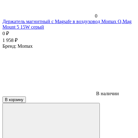
0
Держатель магнитный c Magsafe в воздуховод Momax Q.Mag
Mount 5 15W серый
0
₽
1 958
₽
Бренд:
Momax
В наличии
В корзину