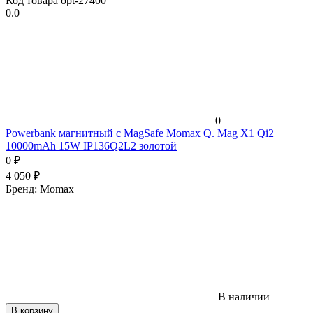
Код товара
opt-27400
0.0
0
Powerbank магнитный с MagSafe Momax Q. Mag X1 Qi2
10000mAh 15W IP136Q2L2 золотой
0
₽
4 050
₽
Бренд:
Momax
В наличии
В корзину