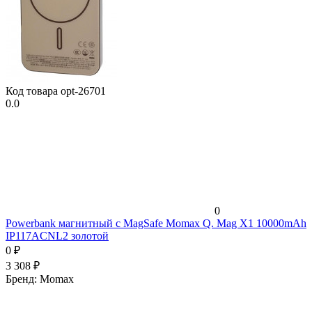
Код товара
opt-26701
0.0
0
Powerbank магнитный с MagSafe Momax Q. Mag X1 10000mAh
IP117ACNL2 золотой
0
₽
3 308
₽
Бренд:
Momax