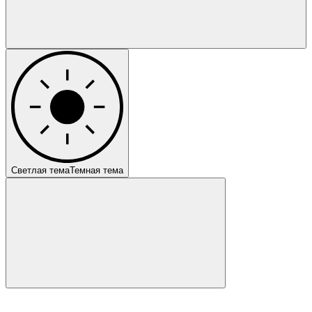
Светлая тема
Темная тема