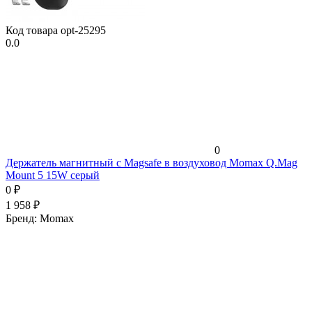
Код товара
opt-25295
0.0
0
Держатель магнитный c Magsafe в воздуховод Momax Q.Mag
Mount 5 15W серый
0
₽
1 958
₽
Бренд:
Momax