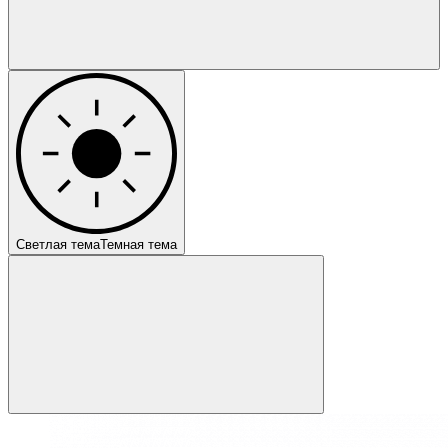
Светлая тема
Темная тема