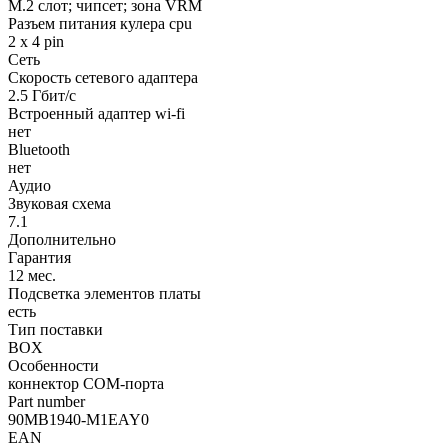
M.2 слот; чипсет; зона VRM
Разъем питания кулера cpu
2 x 4 pin
Сеть
Скорость сетевого адаптера
2.5 Гбит/с
Встроенный адаптер wi-fi
нет
Bluetooth
нет
Аудио
Звуковая схема
7.1
Дополнительно
Гарантия
12 мес.
Подсветка элементов платы
есть
Тип поставки
BOX
Особенности
коннектор COM-порта
Part number
90MB1940-M1EAY0
EAN