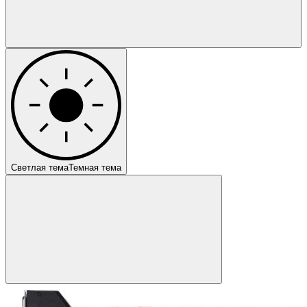
Светлая тема
Темная тема