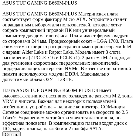
ASUS TUF GAMING B660M-PLUS
ASUS TUF GAMING B660M-PLUS Материнская плата
соответствует форм-фактору Micro-ATX. Устройство станет
оправданным выбором для пользователей, которые хотят
собрать компактный игровой ПК или универсальный
компьютер для дома или офиса. Плата имеет форму квадрата
со сторонами 244 мм. Процессорный сокет – LGA 1700. Плата
совместима с широко распространенными процессорами Intel
с ядрами Alder Lake и Raptor Lake. Модель имеет 3 слота
расширения (2 PCI-E x16 и PCI-E x1). 2 разъема M.2 подходят
для установки скоростных твердотельных накопителей,
поддерживающих интерфейс NVMe. В качестве оперативной
памяти используются модули DDR4. Максимально
допустимый объем ОЗУ – 128 ГБ.
Плата ASUS TUF GAMING B660M-PLUS D4 имеет
высокоэффективное пассивное охлаждение разъема M.2, зоны
VRM и чипсета. Важная для некоторых пользователей
особенность устройства – наличие коннектора COM-порта.
Сетевое соединение можно организовать на скорости до 2.5
Гбит/с. Украшением устройства является лаконичная, но
эффектная подсветка. В комплектацию платы входят диск с
ПО, задняя планка, наклейки и 2 шлейфа SATA.
Скрыть