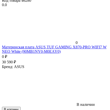
Код товара
46280
0.0
0
Материнская плата ASUS TUF GAMING X870-PRO WIFI7 W
NEO White (90MB1NY0-M0EAY0)
0
₽
30 590
₽
Бренд:
ASUS
В наличии
В корзину