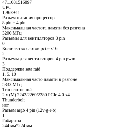
4711081516897
UPC
1,96E+11
Разъем питания процессора
8 pin + 4 pin
Максимальная частота памяти без разгона
3200 МГц
Разъемы для вентиляторов 3 pin
0
Количество слотов pci-e x16
2
Разъемы для вентиляторов 4 pin pwm
3
Поддержка sata raid
1, 5, 10
Максимальная часто памяти в разгоне
5333 МГц
Тип слотов m.2
2 x (M) 2242/2260/2280 PCIe 4.0 x4
Thunderbolt
нет
Разъем argb 4 pin (12v-g-r-b)
1
Габариты
244 мм*224 мм