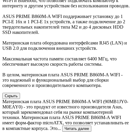
Wi-Fi и Bluetooth, что позволяет подключать компьютер к
интернету и другим устройствам без использования проводов.
ASUS PRIME B860M-A WIFI поддерживает установку до 1
PCI-E 16x и 1 PCI-E 1x устройств, а также подключение до 2
твердотельных накопителей типа М2 и до 4 дисковых HDD
SSD накопителей.
Материнская плата оборудована интерфейсами RJ45 (LAN) и
USB 2.0 для подключения внешних устройств.
Максимальная частота памяти составляет 6400 МГц, что
обеспечивает высокую скорость работы системы.
В целом, материнская плата ASUS PRIME B860M-A WIFI -
это надежный и функциональный выбор для сборки
современного и производительного компьютера.
Скрыть
Материнская плата ASUS PRIME B860M-A WIFI (90MB1JY0-
M0EAY0) - это продукт от известного производителя Asus,
который зарекомендовал себя на рынке компьютерной
техники. Материнская плата ASUS PRIME B860M-A WIFI
имеет форм-фактор microATX, что позволяет устанавливать ее
в компактные корпуса. Это...
Читать далее