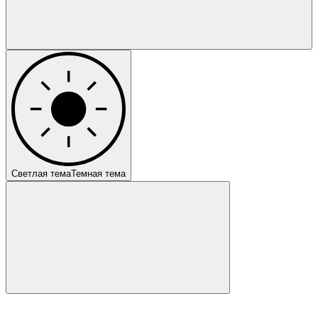
Светлая тема
Темная тема