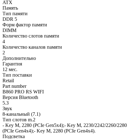
ATX
Память
Тип памяти
DDR 5
Форм фактор памяти
DIMM
Количество слотов памяти
4
Количество каналов памяти
2
Дополнительно
Гарантия
12 мес.
Тип поставки
Retail
Part number
B860 PRO RS WIFI
Версия Bluetooth
5.3
Звук
8-канальный (7.1)
Тип слотов m.2
- Key M, 2280 (PCIe Gen5x4);- Key M, 2230/2242/2260/2280
(PCIe Gen4x4);- Key M, 2280 (PCIe Gen4x4).
Подсветка