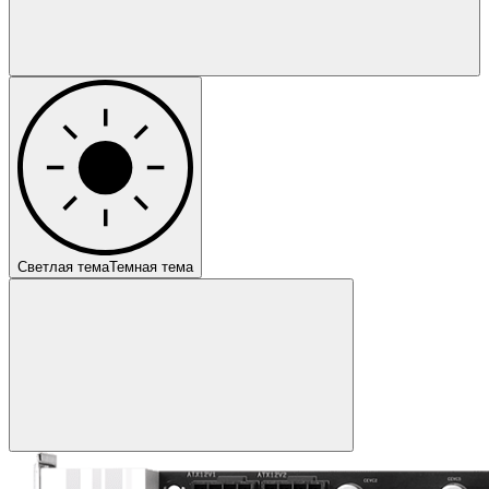
Светлая тема
Темная тема