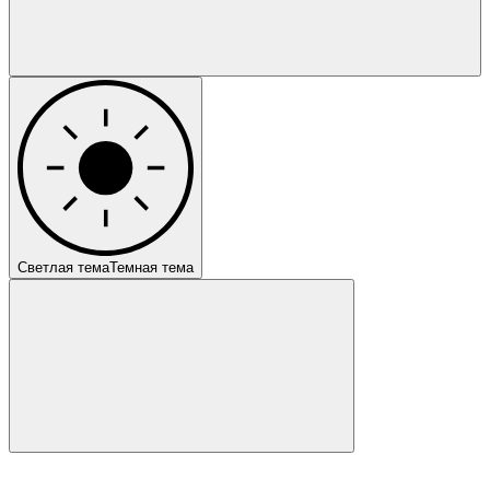
Светлая тема
Темная тема