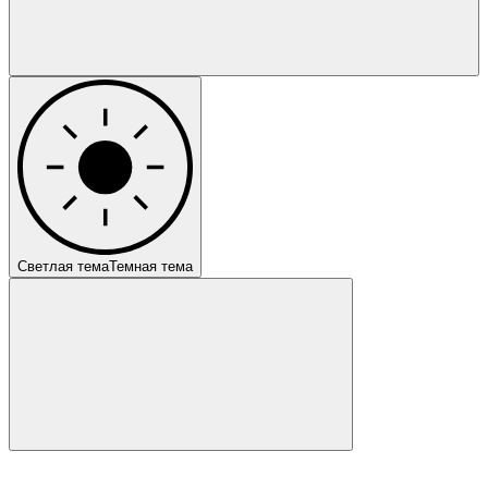
Светлая тема
Темная тема