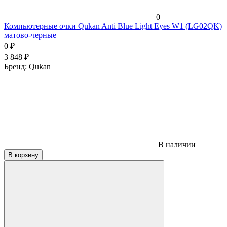
0
Компьютерные очки Qukan Anti Blue Light Eyes W1 (LG02QK)
матово-черные
0
₽
3 848
₽
Бренд:
Qukan
В наличии
В корзину