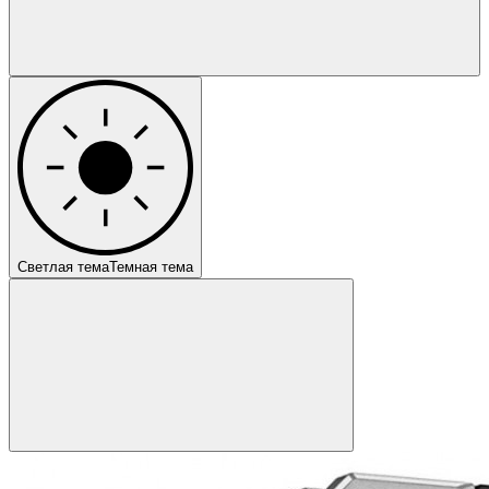
Светлая тема
Темная тема