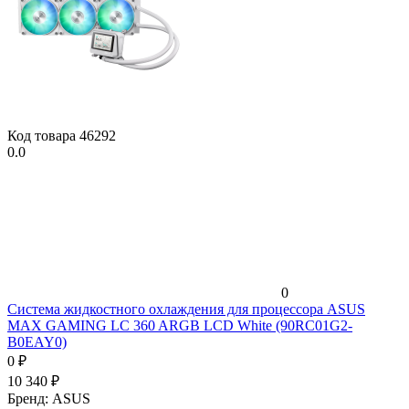
Код товара
46292
0.0
0
Система жидкостного охлаждения для процессора ASUS
MAX GAMING LC 360 ARGB LCD White (90RC01G2-
B0EAY0)
0
₽
10 340
₽
Бренд:
ASUS