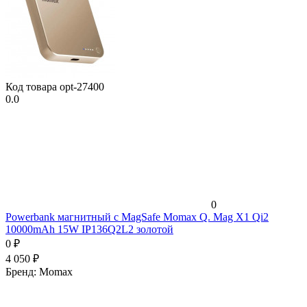
Код товара
opt-27400
0.0
0
Powerbank магнитный с MagSafe Momax Q. Mag X1 Qi2
10000mAh 15W IP136Q2L2 золотой
0
₽
4 050
₽
Бренд:
Momax