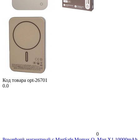
Код товара
opt-26701
0.0
0
Powerbank магнитный с MagSafe Momax Q. Mag X1 10000mAh