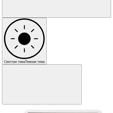
Светлая тема
Темная тема