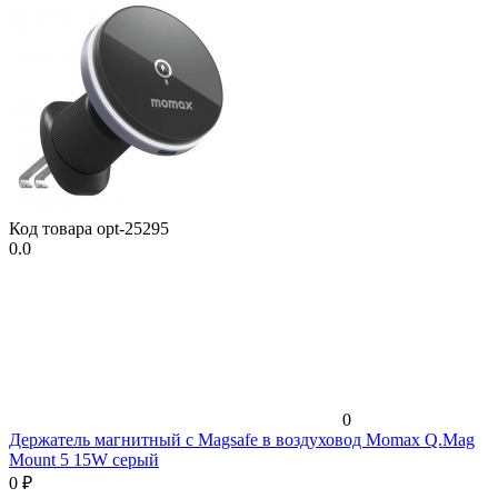
Код товара
opt-25295
0.0
0
Держатель магнитный c Magsafe в воздуховод Momax Q.Mag
Mount 5 15W серый
0
₽