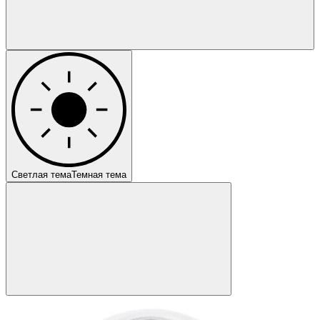
Светлая тема
Темная тема