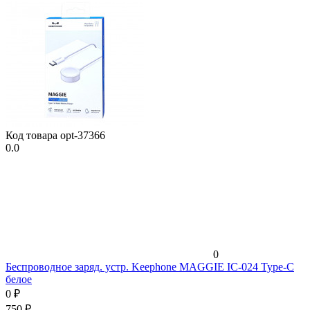
Код товара
opt-37366
0.0
0
Беспроводное заряд. устр. Keephone MAGGIE IC-024 Type-C
белое
0
₽
750
₽