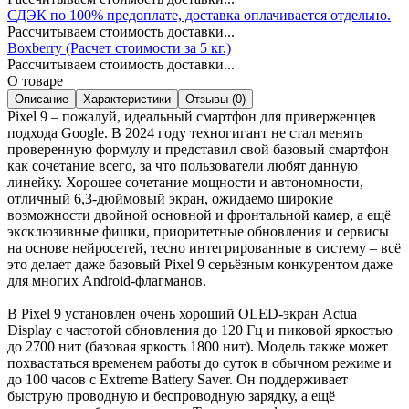
СДЭК по 100% предоплате, доставка оплачивается отдельно.
Рассчитываем стоимость доставки...
Boxberry (Расчет стоимости за 5 кг.)
Рассчитываем стоимость доставки...
О товаре
Описание
Характеристики
Отзывы (0)
Pixel 9 – пожалуй, идеальный смартфон для приверженцев
подхода Google. В 2024 году техногигант не стал менять
проверенную формулу и представил свой базовый смартфон
как сочетание всего, за что пользователи любят данную
линейку. Хорошее сочетание мощности и автономности,
отличный 6,3-дюймовый экран, ожидаемо широкие
возможности двойной основной и фронтальной камер, а ещё
эксклюзивные фишки, приоритетные обновления и сервисы
на основе нейросетей, тесно интегрированные в систему – всё
это делает даже базовый Pixel 9 серьёзным конкурентом даже
для многих Android-флагманов.
В Pixel 9 установлен очень хороший OLED-экран Actua
Display с частотой обновления до 120 Гц и пиковой яркостью
до 2700 нит (базовая яркость 1800 нит). Модель также может
похвастаться временем работы до суток в обычном режиме и
до 100 часов с Extreme Battery Saver. Он поддерживает
быструю проводную и беспроводную зарядку, а ещё