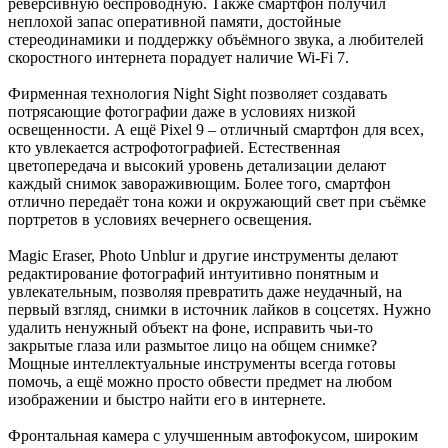
реверсивную беспроводную. Также смартфон получил
неплохой запас оперативной памяти, достойные
стереодинамики и поддержку объёмного звука, а любителей
скоростного интернета порадует наличие Wi-Fi 7.
Фирменная технология Night Sight позволяет создавать
потрясающие фотографии даже в условиях низкой
освещенности. А ещё Pixel 9 – отличный смартфон для всех,
кто увлекается астрофотографией. Естественная
цветопередача и высокий уровень детализации делают
каждый снимок завораживющим. Более того, смартфон
отлично передаёт тона кожи и окружающий свет при съёмке
портретов в условиях вечернего освещения.
Magic Eraser, Photo Unblur и другие инструменты делают
редактирование фотографий интуитивно понятным и
увлекательным, позволяя превратить даже неудачный, на
первый взгляд, снимки в источник лайков в соцсетях. Нужно
удалить ненужный объект на фоне, исправить чьи-то
закрытые глаза или размытое лицо на общем снимке?
Мощные интеллектуальные инструменты всегда готовы
помочь, а ещё можно просто обвести предмет на любом
изображении и быстро найти его в интернете.
Фронтальная камера с улучшенным автофокусом, широким