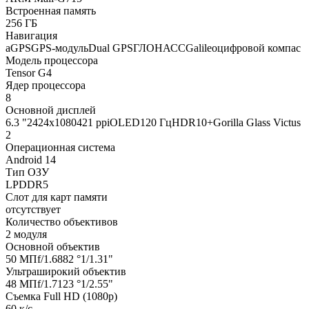
Встроенная память
256 ГБ
Навигация
aGPSGPS-модульDual GPSГЛОНАССGalileoцифровой компас
Модель процессора
Tensor G4
Ядер процессора
8
Основной дисплей
6.3 "2424x1080421 ppiOLED120 ГцHDR10+Gorilla Glass Victus
2
Операционная система
Android 14
Тип ОЗУ
LPDDR5
Слот для карт памяти
отсутствует
Количество объективов
2 модуля
Основной объектив
50 МПf/1.6882 °1/1.31"
Ультраширокий объектив
48 МПf/1.7123 °1/2.55"
Съемка Full HD (1080p)
60 к/с