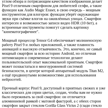
углом обзора и потрясающим качеством изображения делает
Pixel 9 отличным смартфоном для любителей селфи, а такие
функции как Audio Magic Eraser, в свою очередь – мощным
инструментом для влогеров: функция уберёт окружающие
звуки при съёмке влогов на оживлённых улицах. Смартфон
интересен и возможностью записи видео HDR (10 бит), а
встроенные инструменты помогут сделать картинку
"кинематографичнее".
Мощный процессор Tensor G4 обеспечивает молниеносную
работу Pixel 9 и любых приложений, а также плавность
анимаций и высокую отзывчивость. Это, конечно, не самый
мощный смартфон за всю историю Android, но отличная
оптимизация и современные технологии делают
пользовательский опыт максимальной приятным. Смартфон
может похвастаться и многоуровневой системой
безопасности, в центре которой аппаратный модуль Titan M2,
а ещё продвинутыми возможностями для использования
нейросетей.
Прочный корпус Pixel 9, доступный в приятных свежих и уже
классических для серии цветах, создан, чтобы вам не нужно
было переживать за свой смартфон: он отличается
алюминиевой рамкой с матовой фактурой, а с обеих сторон
смартфон закрыт стеклом Gorilla Glass Victus 2 (сзади стекло