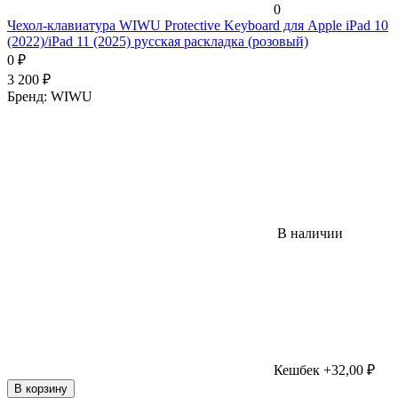
0
Чехол-клавиатура WIWU Protective Keyboard для Apple iPad 10
(2022)/iPad 11 (2025) русская раскладка (розовый)
0
₽
3 200
₽
Бренд:
WIWU
В наличии
Кешбек +32,00 ₽
В корзину