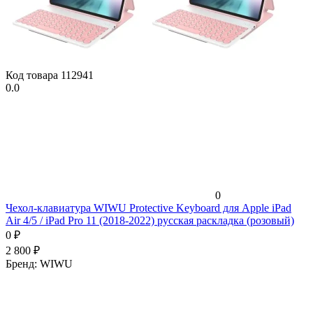
Код товара
112941
0.0
0
Чехол-клавиатура WIWU Protective Keyboard для Apple iPad
Air 4/5 / iPad Pro 11 (2018-2022) русская раскладка (розовый)
0
₽
2 800
₽
Бренд:
WIWU