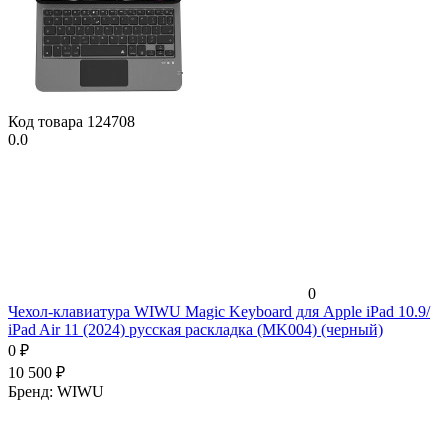
Код товара
124708
0.0
0
Чехол-клавиатура WIWU Magic Keyboard для Apple iPad 10.9/
iPad Air 11 (2024) русская раскладка (MK004) (черный)
0
₽
10 500
₽
Бренд:
WIWU