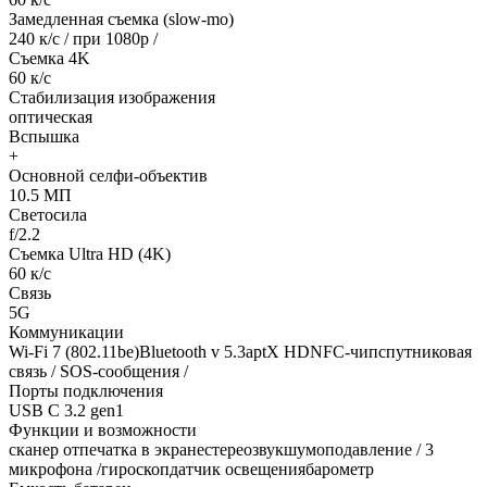
Замедленная съемка (slow-mo)
240 к/с / при 1080р /
Съемка 4K
60 к/с
Стабилизация изображения
оптическая
Вспышка
+
Основной селфи-объектив
10.5 МП
Светосила
f/2.2
Съемка Ultra HD (4K)
60 к/с
Связь
5G
Коммуникации
Wi-Fi 7 (802.11be)Bluetooth v 5.3aptX HDNFC-чипспутниковая
связь / SOS-сообщения /
Порты подключения
USB C 3.2 gen1
Функции и возможности
сканер отпечатка в экранестереозвукшумоподавление / 3
микрофона /гироскопдатчик освещениябарометр