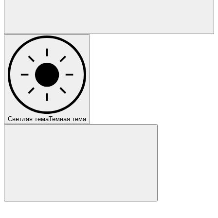
Светлая тема
Темная тема