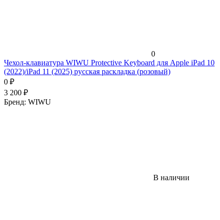
0
Чехол-клавиатура WIWU Protective Keyboard для Apple iPad 10
(2022)/iPad 11 (2025) русская раскладка (розовый)
0
₽
3 200
₽
Бренд:
WIWU
В наличии