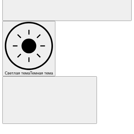
Светлая тема
Темная тема