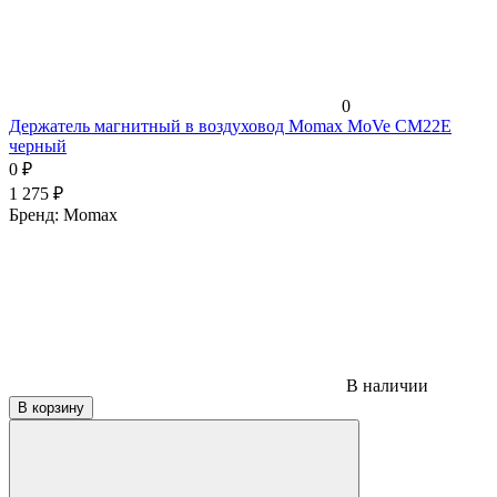
0
Держатель магнитный в воздуховод Momax MoVe CM22E
черный
0
₽
1 275
₽
Бренд:
Momax
В наличии
В корзину