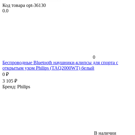
Код товара
opt-36130
0.0
0
Беспроводные Bluetooth наушники-клипсы для спорта с
открытым ухом Philips (TAQ2000WT) белый
0
₽
3 105
₽
Бренд:
Philips
В наличии