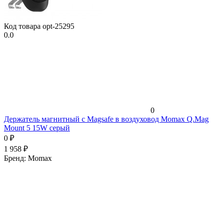
Код товара
opt-25295
0.0
0
Держатель магнитный c Magsafe в воздуховод Momax Q.Mag
Mount 5 15W серый
0
₽
1 958
₽
Бренд:
Momax