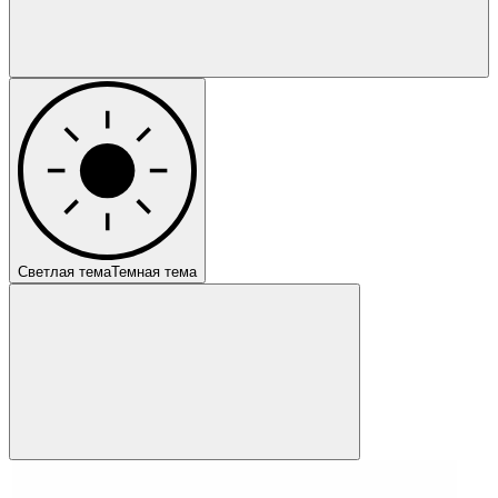
Светлая тема
Темная тема