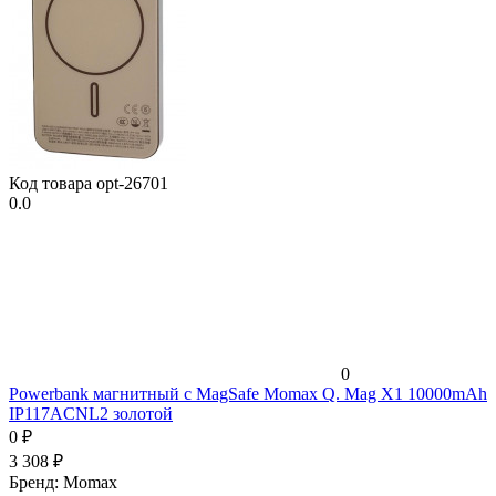
Код товара
opt-26701
0.0
0
Powerbank магнитный с MagSafe Momax Q. Mag X1 10000mAh
IP117ACNL2 золотой
0
₽
3 308
₽
Бренд:
Momax