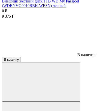
Внешний жесткий диск 1TB WD My Passport
(WDBYVG0010BBK-WESN) черный
0
₽
9 375
₽
В наличии
В корзину