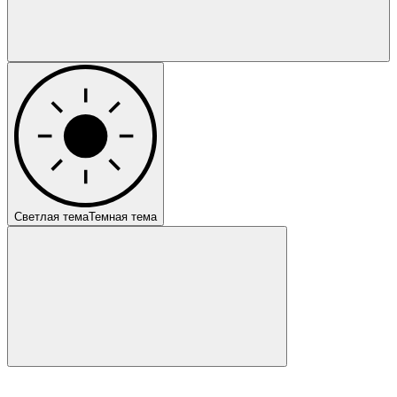
Светлая тема
Темная тема