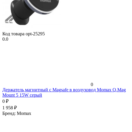
Код товара
opt-25295
0.0
0
Держатель магнитный c Magsafe в воздуховод Momax Q.Mag
Mount 5 15W серый
0
₽
1 958
₽
Бренд:
Momax