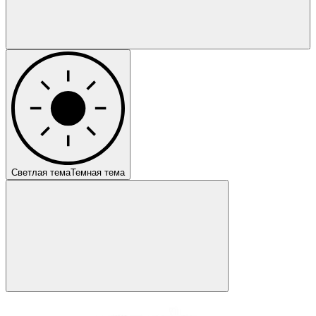
Светлая тема
Темная тема