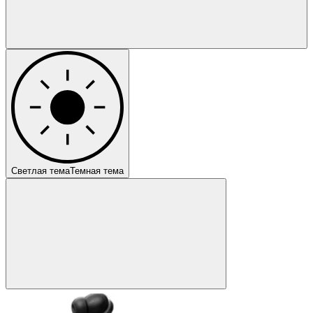
Светлая тема
Темная тема