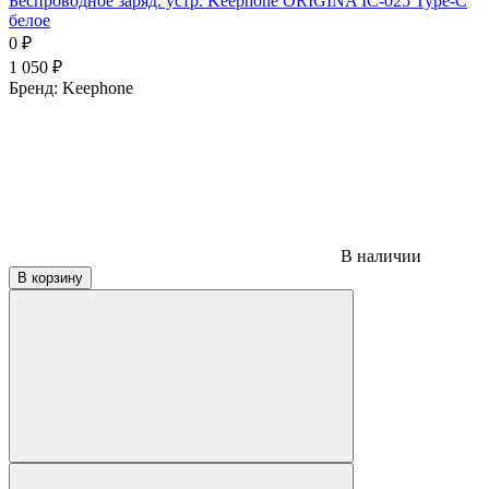
Беспроводное заряд. устр. Keephone ORIGINA IC-025 Type-C
белое
0
₽
1 050
₽
Бренд:
Keephone
В наличии
В корзину