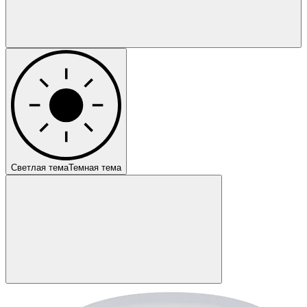
Светлая тема
Темная тема