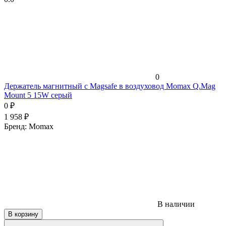
0
Держатель магнитный c Magsafe в воздуховод Momax Q.Mag
Mount 5 15W серый
0
₽
1 958
₽
Бренд:
Momax
В наличии
В корзину