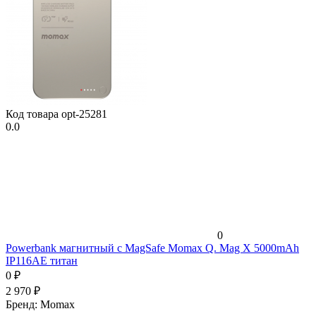
Код товара
opt-25281
0.0
0
Powerbank магнитный с MagSafe Momax Q. Mag X 5000mAh
IP116AE титан
0
₽
2 970
₽
Бренд:
Momax